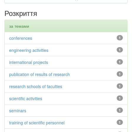
Розкриття
за темами
conferences
1
engineering activities
1
international projects
1
publication of results of research
1
research schools of faculties
1
scientific activities
1
seminars
1
training of scientific personnel
1