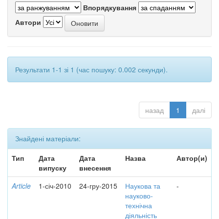
Впорядкування
Автори
Результати 1-1 зі 1 (час пошуку: 0.002 секунди).
назад
1
далі
Знайдені матеріали:
Тип
Дата
Дата
Назва
Автор(и)
випуску
внесення
Article
1-січ-2010
24-гру-2015
Наукова та
-
науково-
технічна
діяльність