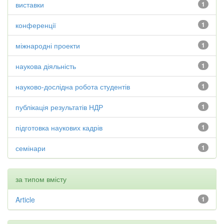
виставки
1
конференції
1
міжнародні проекти
1
наукова діяльність
1
науково-дослідна робота студентів
1
публікація результатів НДР
1
підготовка наукових кадрів
1
семінари
1
за типом вмісту
Article
1