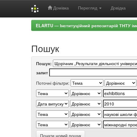
Домівка
Перегляд
Довідка
Skip
ELARTU — Інституційний репозитарій ТНТУ ім
navigation
Пошук
Пошук:
запит
Поточні фільтри:
Почати новий пошук