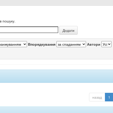
в пошуку.
Впорядкування
Автори
назад
1