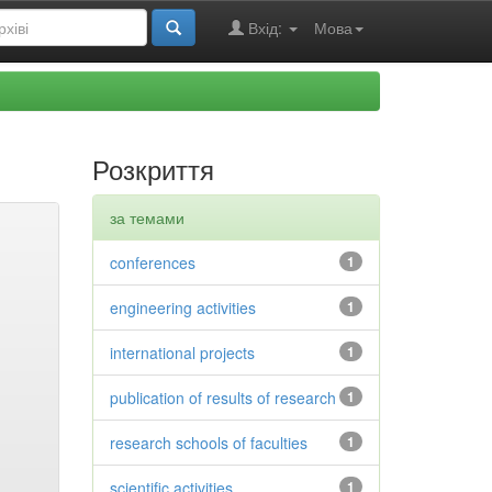
Вхід:
Мова
Розкриття
за темами
conferences
1
engineering activities
1
international projects
1
publication of results of research
1
research schools of faculties
1
scientific activities
1