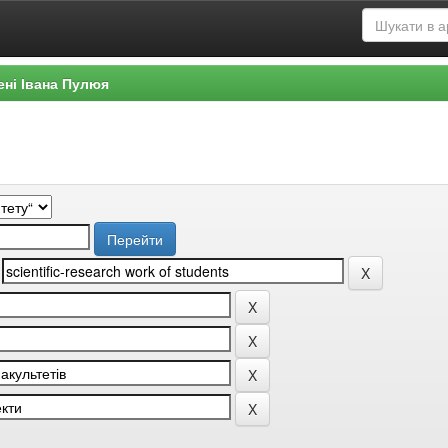
ені Івана Пулюя