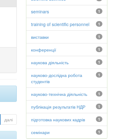
seminars
1
training of scientific personnel
1
виставки
1
конференції
1
наукова діяльність
1
науково-дослідна робота
1
студентів
науково-технічна діяльність
1
публікація результатів НДР
1
далі
підготовка наукових кадрів
1
семінари
1