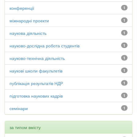
конференції
1
міжнародні проекти
1
наукова діяльність
1
науково-дослідна робота студентів
1
науково-технічна діяльність
1
наукові школи факультетів
1
публікація результатів НДР
1
підготовка наукових кадрів
1
семінари
1
за типом вмісту