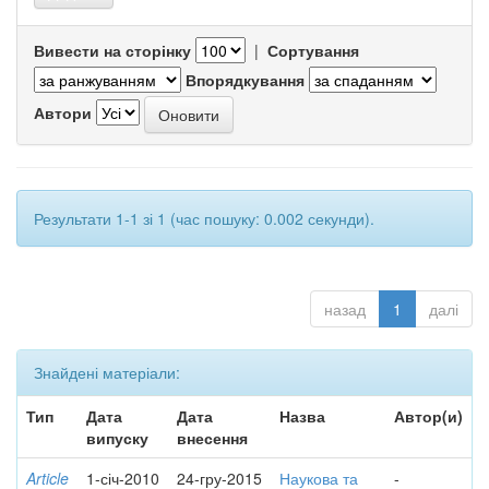
Вивести на сторінку
|
Сортування
Впорядкування
Автори
Результати 1-1 зі 1 (час пошуку: 0.002 секунди).
назад
1
далі
Знайдені матеріали:
Тип
Дата
Дата
Назва
Автор(и)
випуску
внесення
Article
1-січ-2010
24-гру-2015
Наукова та
-