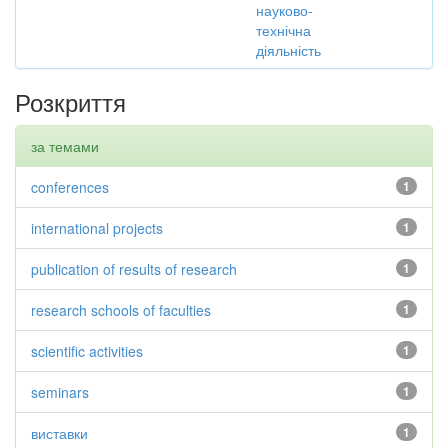
науково-
технічна
діяльність
Розкриття
за темами
conferences
1
international projects
1
publication of results of research
1
research schools of faculties
1
scientific activities
1
seminars
1
виставки
1