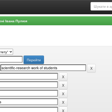
ені Івана Пулюя