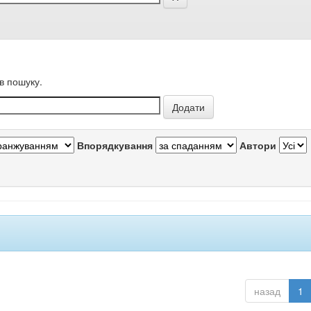
в пошуку.
Впорядкування
Автори
назад
1