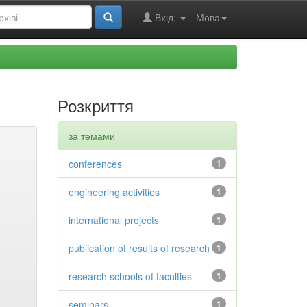
Вхід:
Мова
Розкриття
за темами
conferences
1
engineering activities
1
international projects
1
publication of results of research
1
research schools of faculties
1
seminars
1