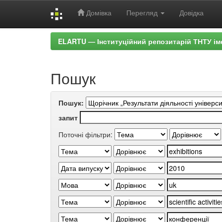
Домівка
Перегляд
Довідка
Skip
ELARTU — Інституційний репозитарій ТНТУ ім
navigation
Пошук
Пошук:
запит
Поточні фільтри: