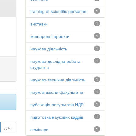
training of scientific personnel
1
виставки
1
міжнародні проекти
1
наукова діяльність
1
науково-дослідна робота
1
студентів
науково-технічна діяльність
1
наукові школи факультетів
1
публікація результатів НДР
1
підготовка наукових кадрів
1
далі
семінари
1