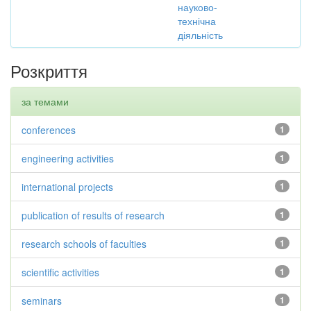
науково-
технічна
діяльність
Розкриття
за темами
conferences
1
engineering activities
1
international projects
1
publication of results of research
1
research schools of faculties
1
scientific activities
1
seminars
1