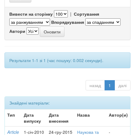
Вивести на сторінку
|
Сортування
Впорядкування
Автори
Результати 1-1 зі 1 (час пошуку: 0.002 секунди).
назад
1
далі
Знайдені матеріали:
Тип
Дата
Дата
Назва
Автор(и)
випуску
внесення
Article
1-січ-2010
24-гру-2015
Наукова та
-