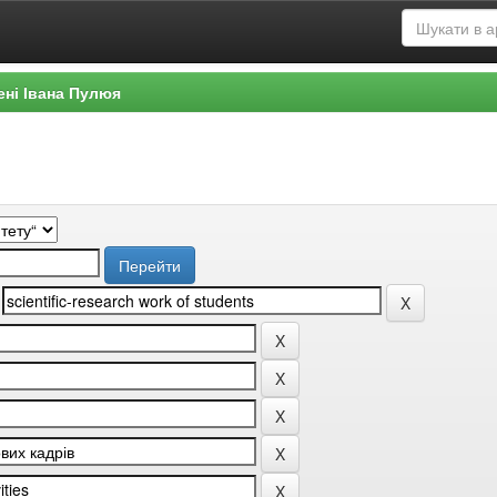
ені Івана Пулюя