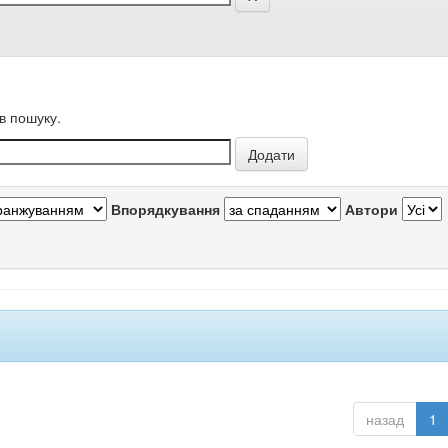
в пошуку.
Впорядкування
Автори
назад
1