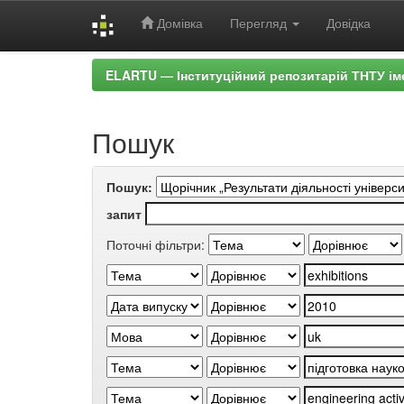
Домівка
Перегляд
Довідка
Skip
ELARTU — Інституційний репозитарій ТНТУ ім
navigation
Пошук
Пошук:
запит
Поточні фільтри: