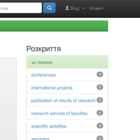
Вхід:
Мова
Розкриття
за темами
conferences
1
international projects
1
publication of results of research
1
research schools of faculties
1
scientific activities
1
seminars
1