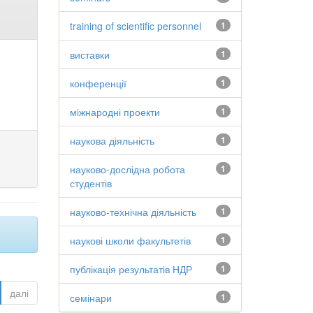
training of scientific personnel
1
виставки
1
конференції
1
міжнародні проекти
1
наукова діяльність
1
науково-дослідна робота
1
студентів
науково-технічна діяльність
1
наукові школи факультетів
1
публікація результатів НДР
1
далі
семінари
1