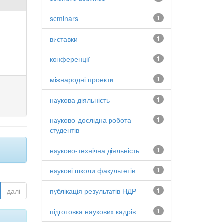
seminars
1
виставки
1
конференції
1
міжнародні проекти
1
наукова діяльність
1
науково-дослідна робота
1
студентів
науково-технічна діяльність
1
наукові школи факультетів
1
далі
публікація результатів НДР
1
підготовка наукових кадрів
1