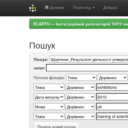
Домівка
Перегляд
Довідка
Skip
ELARTU — Інституційний репозитарій ТНТУ ім
navigation
Пошук
Пошук:
запит
Поточні фільтри:
Почати новий пошук