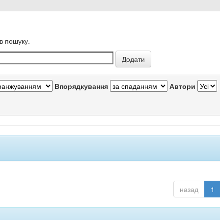
в пошуку.
Впорядкування
Автори
назад
1