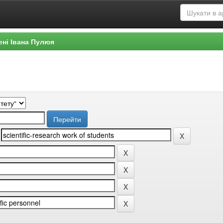
ені Івана Пулюя