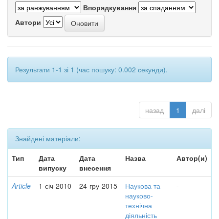
Впорядкування
Автори
Результати 1-1 зі 1 (час пошуку: 0.002 секунди).
назад
1
далі
Знайдені матеріали:
Тип
Дата
Дата
Назва
Автор(и)
випуску
внесення
Article
1-січ-2010
24-гру-2015
Наукова та
-
науково-
технічна
діяльність