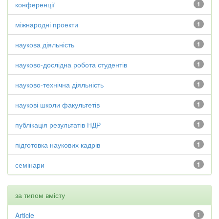
конференції
1
міжнародні проекти
1
наукова діяльність
1
науково-дослідна робота студентів
1
науково-технічна діяльність
1
наукові школи факультетів
1
публікація результатів НДР
1
підготовка наукових кадрів
1
семінари
1
за типом вмісту
Article
1