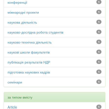
конференції
1
міжнародні проекти
1
наукова діяльність
1
науково-дослідна робота студентів
1
науково-технічна діяльність
1
наукові школи факультетів
1
публікація результатів НДР
1
підготовка наукових кадрів
1
семінари
1
за типом вмісту
Article
1