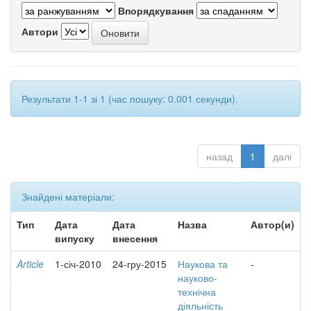
Впорядкування
Автори
Результати 1-1 зі 1 (час пошуку: 0.001 секунди).
назад
1
далі
Знайдені матеріали:
Тип
Дата
Дата
Назва
Автор(и)
випуску
внесення
Article
1-січ-2010
24-гру-2015
Наукова та
-
науково-
технічна
діяльність