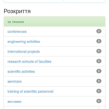
Розкриття
за темами
conferences
1
engineering activities
1
international projects
1
research schools of faculties
1
scientific activities
1
seminars
1
training of scientific personnel
1
виставки
1