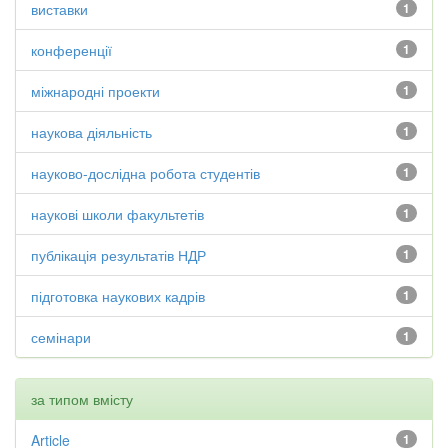
виставки
1
конференції
1
міжнародні проекти
1
наукова діяльність
1
науково-дослідна робота студентів
1
наукові школи факультетів
1
публікація результатів НДР
1
підготовка наукових кадрів
1
семінари
1
за типом вмісту
Article
1