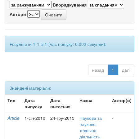
Впорядкування
Автори
Результати 1-1 зі 1 (час пошуку: 0.002 секунди).
назад
1
далі
Знайдені матеріали:
Тип
Дата
Дата
Назва
Автор(и)
випуску
внесення
Article
1-січ-2010
24-гру-2015
Наукова та
-
науково-
технічна
діяльність