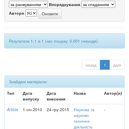
Впорядкування
Автори
Результати 1-1 зі 1 (час пошуку: 0.001 секунди).
назад
1
далі
Знайдені матеріали:
Тип
Дата
Дата
Назва
Автор(и)
випуску
внесення
Article
1-січ-2010
24-гру-2015
Наукова та
-
науково-
технічна
діяльність