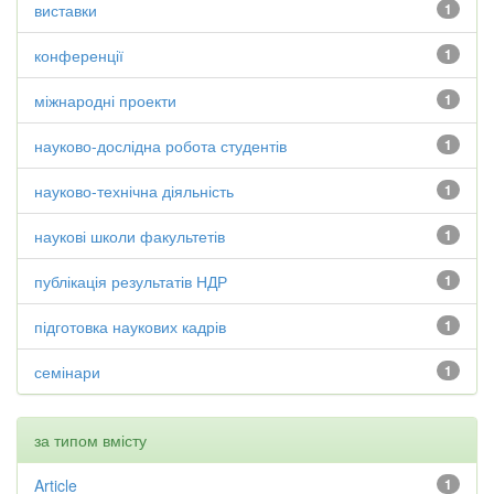
виставки
1
конференції
1
міжнародні проекти
1
науково-дослідна робота студентів
1
науково-технічна діяльність
1
наукові школи факультетів
1
публікація результатів НДР
1
підготовка наукових кадрів
1
семінари
1
за типом вмісту
Article
1