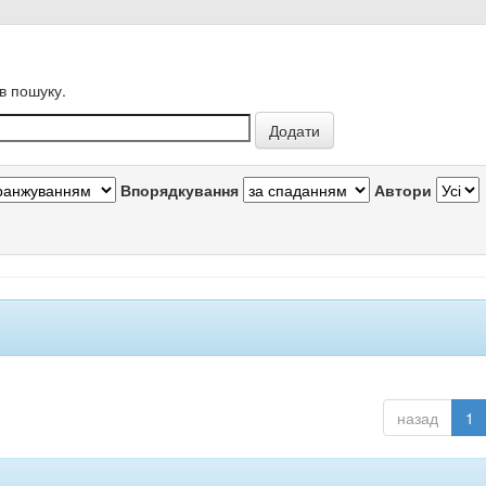
в пошуку.
Впорядкування
Автори
назад
1