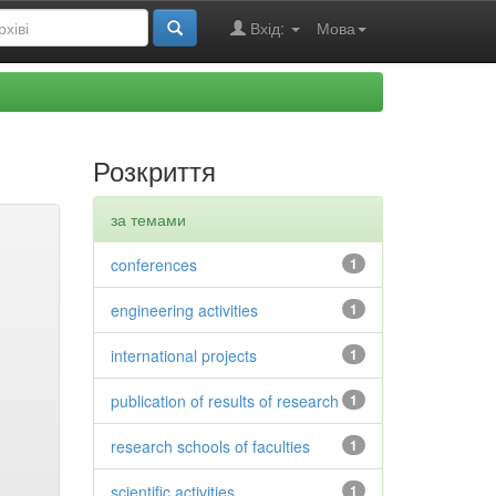
Вхід:
Мова
Розкриття
за темами
conferences
1
engineering activities
1
international projects
1
publication of results of research
1
research schools of faculties
1
scientific activities
1