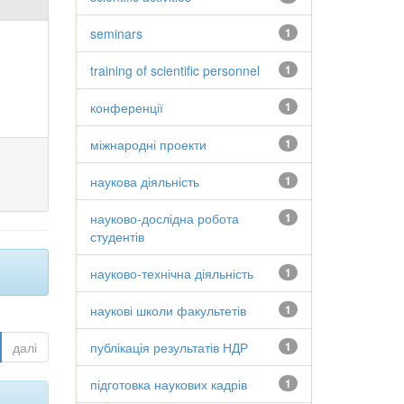
seminars
1
training of scientific personnel
1
конференції
1
міжнародні проекти
1
наукова діяльність
1
науково-дослідна робота
1
студентів
науково-технічна діяльність
1
наукові школи факультетів
1
далі
публікація результатів НДР
1
підготовка наукових кадрів
1