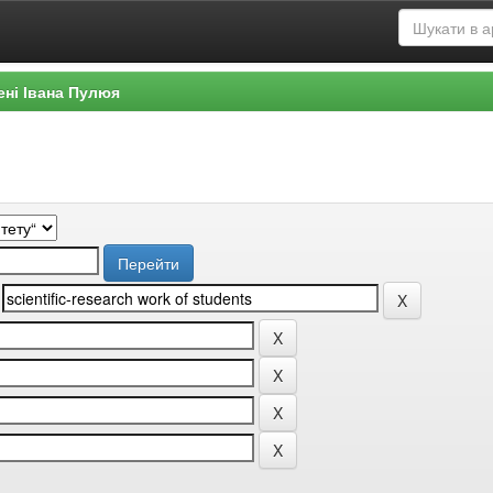
ені Івана Пулюя