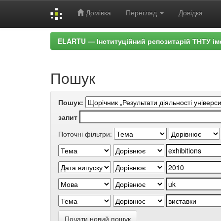
Домівка
Перегляд
Довідка
Skip
ELARTU — Інституційний репозитарій ТНТУ ім
navigation
Пошук
Пошук:
запит
Поточні фільтри:
Почати новий пошук