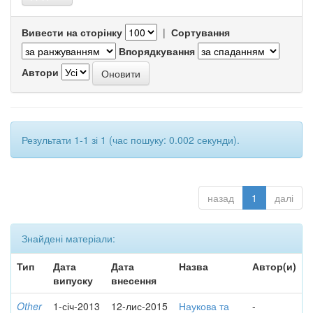
Вивести на сторінку
|
Сортування
Впорядкування
Автори
Результати 1-1 зі 1 (час пошуку: 0.002 секунди).
назад
1
далі
Знайдені матеріали:
Тип
Дата
Дата
Назва
Автор(и)
випуску
внесення
Other
1-січ-2013
12-лис-2015
Наукова та
-