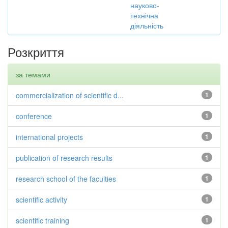
науково-
технічна
діяльність
Розкриття
за темами
commercialization of scientific d...
1
conference
1
international projects
1
publication of research results
1
research school of the faculties
1
scientific activity
1
scientific training
1