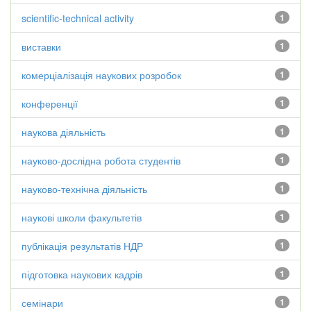
scientific-technical activity
1
виставки
1
комерціалізація наукових розробок
1
конференції
1
наукова діяльність
1
науково-дослідна робота студентів
1
науково-технічна діяльність
1
наукові школи факультетів
1
публікація результатів НДР
1
підготовка наукових кадрів
1
семінари
1