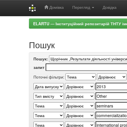
Домівка
Перегляд
Довідка
Skip
ELARTU — Інституційний репозитарій ТНТУ ім
navigation
Пошук
Пошук:
запит
Поточні фільтри: