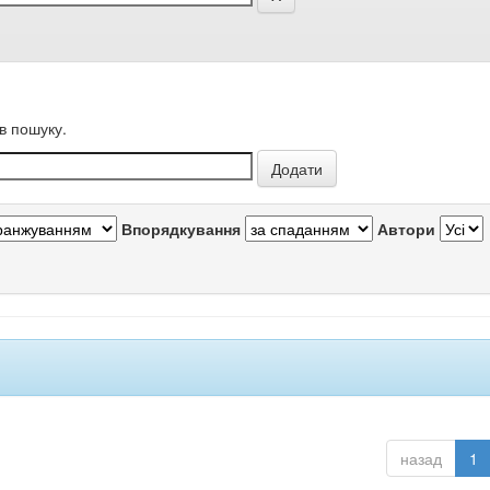
в пошуку.
Впорядкування
Автори
назад
1