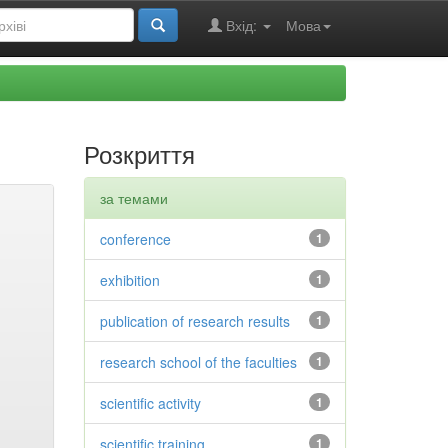
Вхід:
Мова
Розкриття
за темами
conference
1
exhibition
1
publication of research results
1
research school of the faculties
1
scientific activity
1
scientific training
1