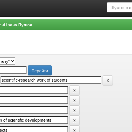
ені Івана Пулюя