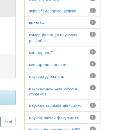
scientific-technical activity
1
виставки
1
комерціалізація наукових
1
розробок
конференції
1
міжнародні проекти
1
наукова діяльність
1
науково-дослідна робота
1
студентів
науково-технічна діяльність
1
наукові школи факультетів
1
далі
публікація результатів НДР
1