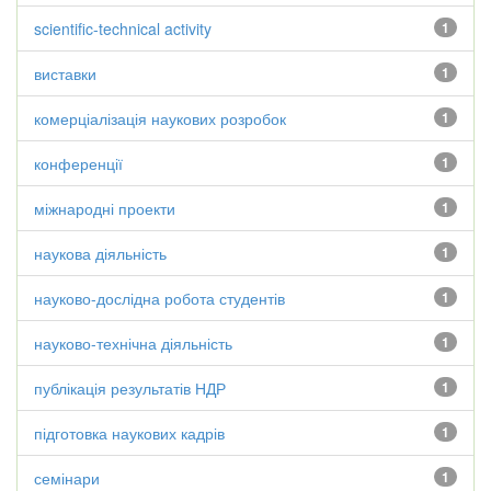
scientific-technical activity
1
виставки
1
комерціалізація наукових розробок
1
конференції
1
міжнародні проекти
1
наукова діяльність
1
науково-дослідна робота студентів
1
науково-технічна діяльність
1
публікація результатів НДР
1
підготовка наукових кадрів
1
семінари
1