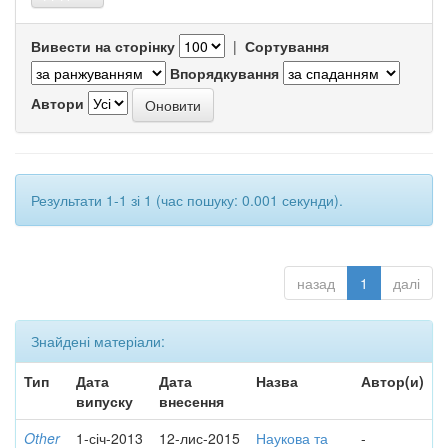
Вивести на сторінку
|
Сортування
Впорядкування
Автори
Результати 1-1 зі 1 (час пошуку: 0.001 секунди).
назад
1
далі
Знайдені матеріали:
Тип
Дата
Дата
Назва
Автор(и)
випуску
внесення
Other
1-січ-2013
12-лис-2015
Наукова та
-