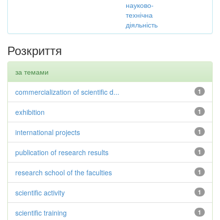
науково-
технічна
діяльність
Розкриття
за темами
commercialization of scientific d...
1
exhibition
1
international projects
1
publication of research results
1
research school of the faculties
1
scientific activity
1
scientific training
1