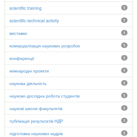
scientific training
1
scientific-technical activity
1
виставки
1
комерціалізація наукових розробок
1
конференції
1
міжнародні проекти
1
наукова діяльність
1
науково-дослідна робота студентів
1
наукові школи факультетів
1
публікація результатів НДР
1
підготовка наукових кадрів
1