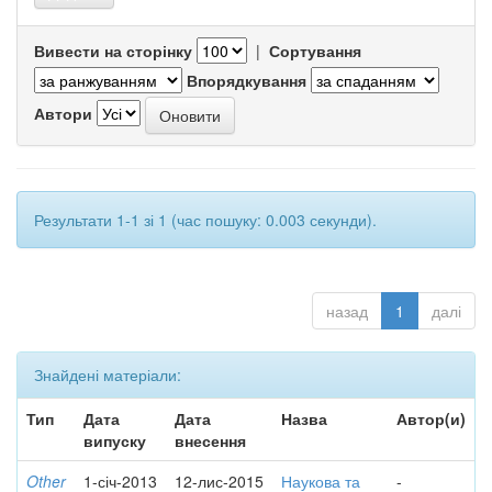
Вивести на сторінку
|
Сортування
Впорядкування
Автори
Результати 1-1 зі 1 (час пошуку: 0.003 секунди).
назад
1
далі
Знайдені матеріали:
Тип
Дата
Дата
Назва
Автор(и)
випуску
внесення
Other
1-січ-2013
12-лис-2015
Наукова та
-