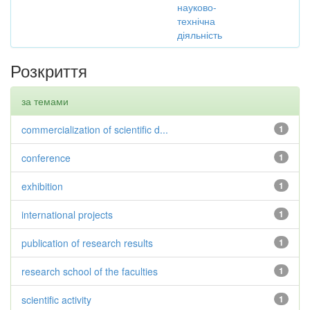
науково-
технічна
діяльність
Розкриття
за темами
commercialization of scientific d...
1
conference
1
exhibition
1
international projects
1
publication of research results
1
research school of the faculties
1
scientific activity
1