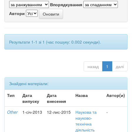
Впорядкування
Автори
Результати 1-1 зі 1 (час пошуку: 0.002 секунди).
назад
1
далі
Знайдені матеріали:
Тип
Дата
Дата
Назва
Автор(и)
випуску
внесення
Other
1-січ-2013
12-лис-2015
Наукова та
-
науково-
технічна
діяльність