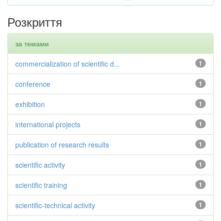
Розкриття
за темами
commercialization of scientific d...
1
conference
1
exhibition
1
international projects
1
publication of research results
1
scientific activity
1
scientific training
1
scientific-technical activity
1