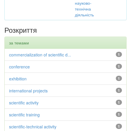
науково-
технічна
діяльність
Розкриття
за темами
commercialization of scientific d...
1
conference
1
exhibition
1
international projects
1
scientific activity
1
scientific training
1
scientific-technical activity
1