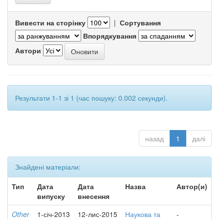
Вивести на сторінку
|
Сортування
Впорядкування
Автори
Результати 1-1 зі 1 (час пошуку: 0.002 секунди).
назад
1
далі
Знайдені матеріали:
Тип
Дата
Дата
Назва
Автор(и)
випуску
внесення
Other
1-січ-2013
12-лис-2015
Наукова та
-