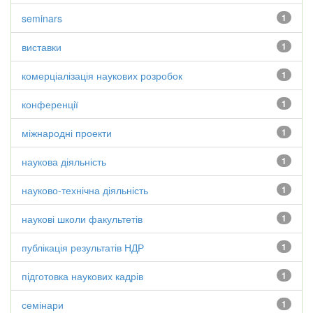
seminars
1
виставки
1
комерціалізація наукових розробок
1
конференції
1
міжнародні проекти
1
наукова діяльність
1
науково-технічна діяльність
1
наукові школи факультетів
1
публікація результатів НДР
1
підготовка наукових кадрів
1
семінари
1