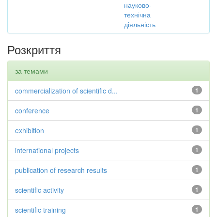
науково-
технічна
діяльність
Розкриття
за темами
commercialization of scientific d...
1
conference
1
exhibition
1
international projects
1
publication of research results
1
scientific activity
1
scientific training
1