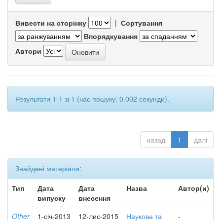
Вивести на сторінку
|
Сортування
Впорядкування
Автори
Результати 1-1 зі 1 (час пошуку: 0.002 секунди).
назад
1
далі
Знайдені матеріали:
Тип
Дата
Дата
Назва
Автор(и)
випуску
внесення
Other
1-січ-2013
12-лис-2015
Наукова та
-