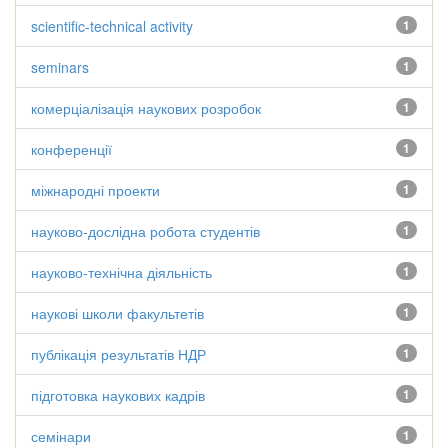
scientific-technical activity
1
seminars
1
комерціалізація наукових розробок
1
конференції
1
міжнародні проекти
1
науково-дослідна робота студентів
1
науково-технічна діяльність
1
наукові школи факультетів
1
публікація результатів НДР
1
підготовка наукових кадрів
1
семінари
1