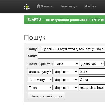
Домівка
Перегляд
Довідка
Skip
ELARTU — Інституційний репозитарій ТНТУ ім
navigation
Пошук
Пошук:
запит
Поточні фільтри:
Почати новий пошук