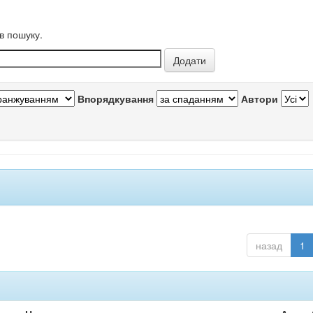
в пошуку.
Впорядкування
Автори
назад
1