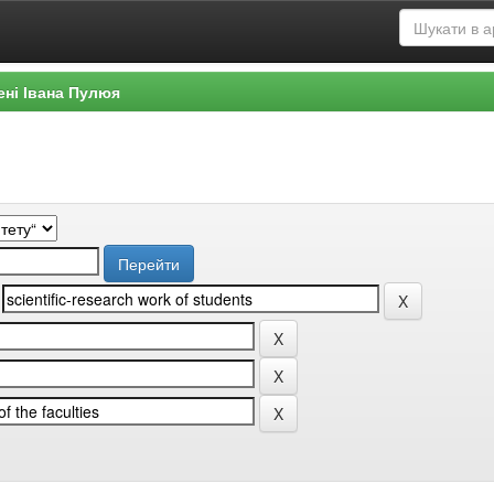
ені Івана Пулюя