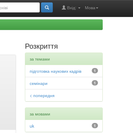
Вхід:
Мова
Розкриття
за темами
підготовка наукових кадрів
1
семінари
1
< попередня
за мовами
uk
1