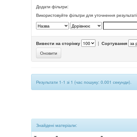
Додати фільтри:
Використовуйте фільтри для уточнення результаті
Вивести на сторінку
|
Сортування
Результати 1-1 зі 1 (час пошуку: 0.001 секунди).
Знайдені матеріали: