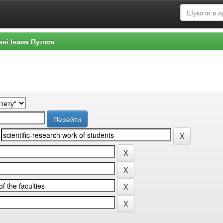
ені Івана Пулюя