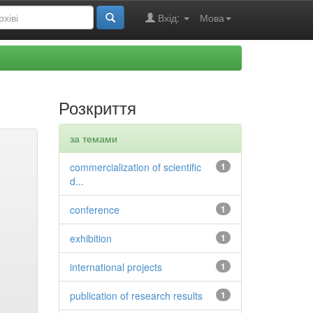
Вхід:
Мова
Розкриття
за темами
commercialization of scientific
1
d...
conference
1
exhibition
1
international projects
1
publication of research results
1