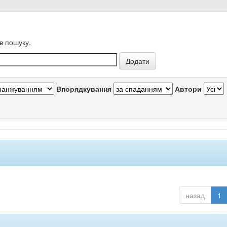
в пошуку.
Впорядкування
Автори
назад
1