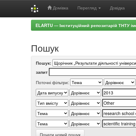
Домівка
Перегляд
Довідка
Skip
ELARTU — Інституційний репозитарій ТНТУ ім
navigation
Пошук
Пошук:
запит
Поточні фільтри:
Почати новий пошук