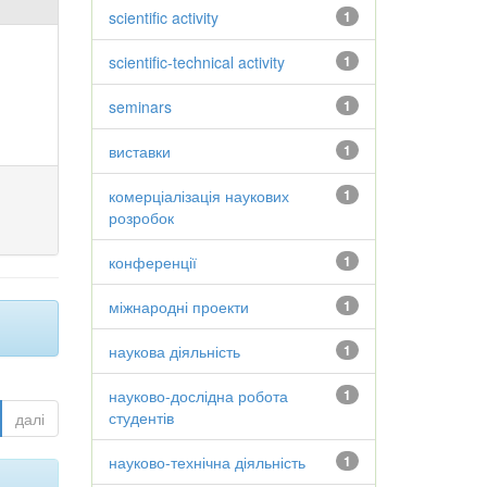
scientific activity
1
scientific-technical activity
1
seminars
1
виставки
1
комерціалізація наукових
1
розробок
конференції
1
міжнародні проекти
1
наукова діяльність
1
науково-дослідна робота
1
студентів
далі
науково-технічна діяльність
1