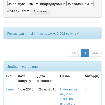
Впорядкування
Автори
Результати 1-1 зі 1 (час пошуку: 0.002 секунди).
назад
1
далі
Знайдені матеріали:
Тип
Дата
Дата
Назва
Автор(и)
випуску
внесення
Other
1-січ-2013
12-лис-2015
Наукова та
-
науково-
технічна
діяльність