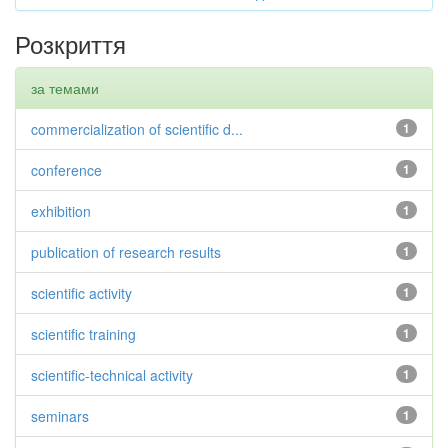
Розкриття
за темами
commercialization of scientific d...
1
conference
1
exhibition
1
publication of research results
1
scientific activity
1
scientific training
1
scientific-technical activity
1
seminars
1