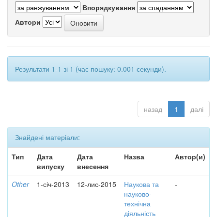
Впорядкування
Автори
Результати 1-1 зі 1 (час пошуку: 0.001 секунди).
назад
1
далі
Знайдені матеріали:
Тип
Дата
Дата
Назва
Автор(и)
випуску
внесення
Other
1-січ-2013
12-лис-2015
Наукова та
-
науково-
технічна
діяльність