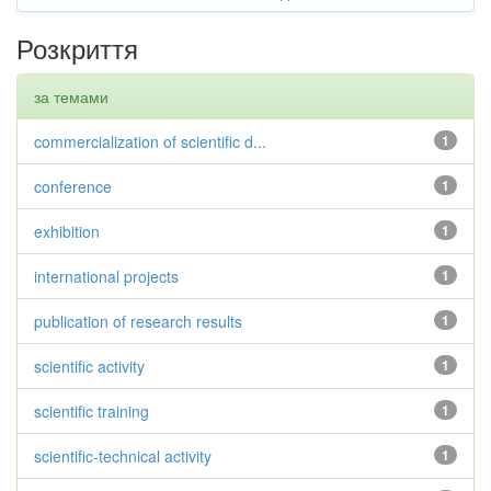
Розкриття
за темами
commercialization of scientific d...
1
conference
1
exhibition
1
international projects
1
publication of research results
1
scientific activity
1
scientific training
1
scientific-technical activity
1