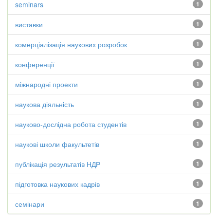
seminars
1
виставки
1
комерціалізація наукових розробок
1
конференції
1
міжнародні проекти
1
наукова діяльність
1
науково-дослідна робота студентів
1
наукові школи факультетів
1
публікація результатів НДР
1
підготовка наукових кадрів
1
семінари
1