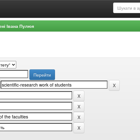
ені Івана Пулюя