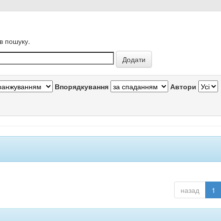
в пошуку.
Впорядкування
Автори
назад
1