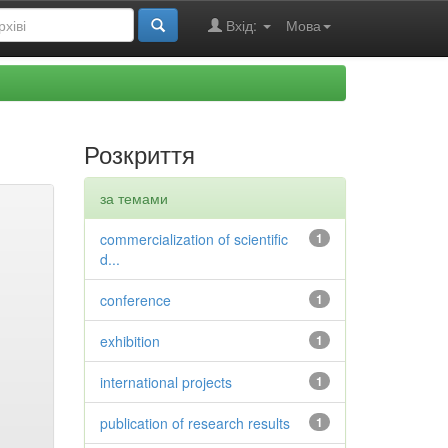
Вхід:
Мова
Розкриття
за темами
commercialization of scientific
1
d...
conference
1
exhibition
1
international projects
1
publication of research results
1