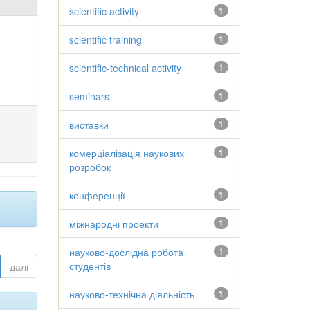
scientific activity
1
scientific training
1
scientific-technical activity
1
seminars
1
виставки
1
комерціалізація наукових
1
розробок
конференції
1
міжнародні проекти
1
науково-дослідна робота
1
студентів
далі
науково-технічна діяльність
1