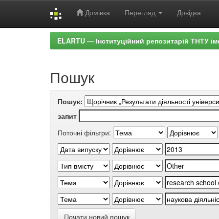
Домівка
Перегляд
Довідка
Skip
ELARTU — Інституційний репозитарій ТНТУ ім
navigation
Пошук
Пошук:
запит
Поточні фільтри:
Почати новий пошук