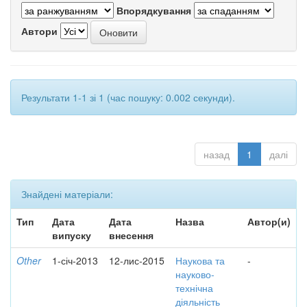
Впорядкування
Автори
Результати 1-1 зі 1 (час пошуку: 0.002 секунди).
назад
1
далі
Знайдені матеріали:
Тип
Дата
Дата
Назва
Автор(и)
випуску
внесення
Other
1-січ-2013
12-лис-2015
Наукова та
-
науково-
технічна
діяльність