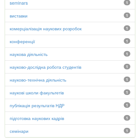
seminars
1
виставки
1
комерціалізація наукових розробок
1
конференції
1
наукова діяльність
1
науково-дослідна робота студентів
1
науково-технічна діяльність
1
наукові школи факультетів
1
публікація результатів НДР
1
підготовка наукових кадрів
1
семінари
1