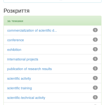
Розкриття
за темами
commercialization of scientific d...
1
conference
1
exhibition
1
international projects
1
publication of research results
1
scientific activity
1
scientific training
1
scientific-technical activity
1