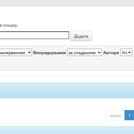
в пошуку.
Впорядкування
Автори
назад
1