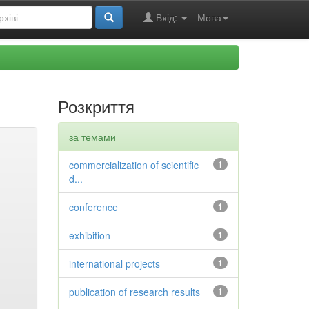
Вхід:
Мова
Розкриття
за темами
commercialization of scientific
1
d...
conference
1
exhibition
1
international projects
1
publication of research results
1