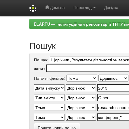
Домівка
Перегляд
Довідка
Skip
ELARTU — Інституційний репозитарій ТНТУ ім
navigation
Пошук
Пошук:
запит
Поточні фільтри:
Почати новий пошук