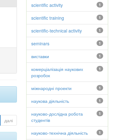
scientific activity
1
scientific training
1
scientific-technical activity
1
seminars
1
виставки
1
комерціалізація наукових
1
розробок
міжнародні проекти
1
наукова діяльність
1
науково-дослідна робота
1
студентів
далі
науково-технічна діяльність
1