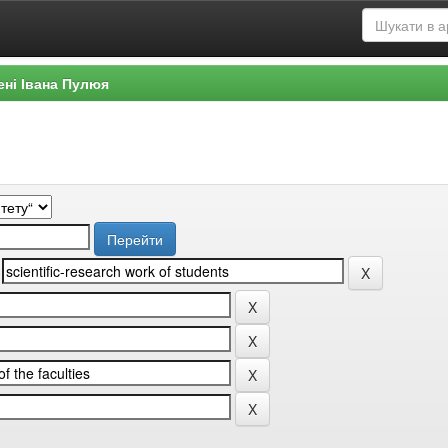
ені Івана Пулюя