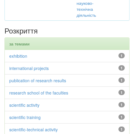
науково-
технічна
діяльність
Розкриття
за темами
exhibition
1
international projects
1
publication of research results
1
research school of the faculties
1
scientific activity
1
scientific training
1
scientific-technical activity
1