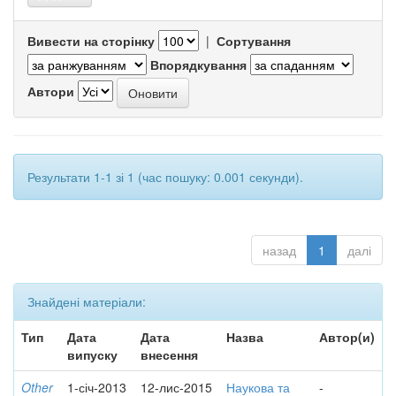
Вивести на сторінку
|
Сортування
Впорядкування
Автори
Результати 1-1 зі 1 (час пошуку: 0.001 секунди).
назад
1
далі
Знайдені матеріали:
Тип
Дата
Дата
Назва
Автор(и)
випуску
внесення
Other
1-січ-2013
12-лис-2015
Наукова та
-