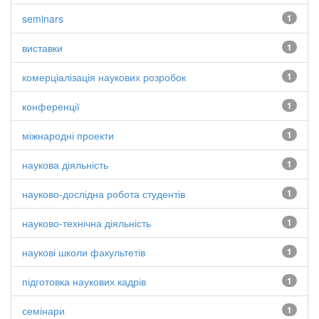
seminars
1
виставки
1
комерціалізація наукових розробок
1
конференції
1
міжнародні проекти
1
наукова діяльність
1
науково-дослідна робота студентів
1
науково-технічна діяльність
1
наукові школи факультетів
1
підготовка наукових кадрів
1
семінари
1