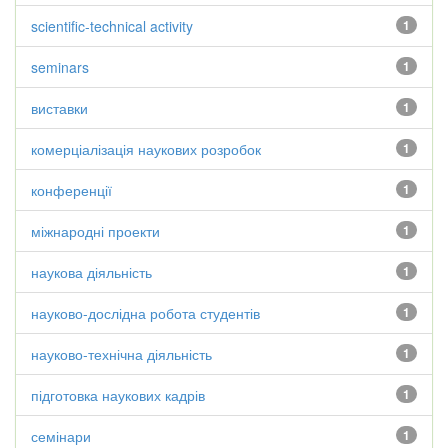
scientific-technical activity
1
seminars
1
виставки
1
комерціалізація наукових розробок
1
конференції
1
міжнародні проекти
1
наукова діяльність
1
науково-дослідна робота студентів
1
науково-технічна діяльність
1
підготовка наукових кадрів
1
семінари
1