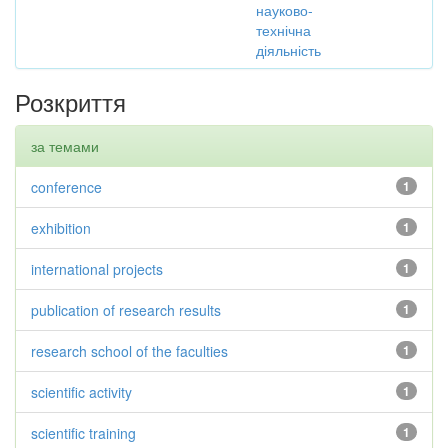
науково-
технічна
діяльність
Розкриття
за темами
conference
1
exhibition
1
international projects
1
publication of research results
1
research school of the faculties
1
scientific activity
1
scientific training
1