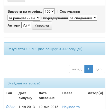
Вивести на сторінку
|
Сортування
Впорядкування
Автори
Результати 1-1 зі 1 (час пошуку: 0.002 секунди).
назад
1
далі
Знайдені матеріали:
Тип
Дата
Дата
Назва
Автор(и)
випуску
внесення
Other
1-січ-2013
12-лис-2015
Наукова та
-