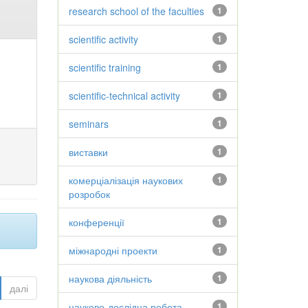
research school of the faculties
1
scientific activity
1
scientific training
1
scientific-technical activity
1
seminars
1
виставки
1
комерціалізація наукових
1
розробок
конференції
1
міжнародні проекти
1
наукова діяльність
1
далі
науково-дослідна робота
1