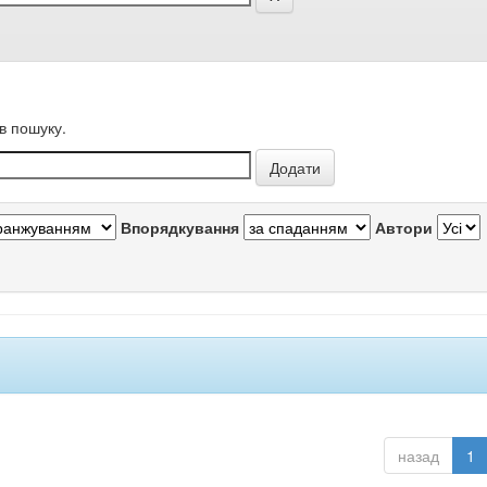
в пошуку.
Впорядкування
Автори
назад
1