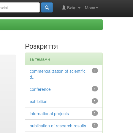
Вхід:
Мова
Розкриття
за темами
commercialization of scientific
1
d...
conference
1
exhibition
1
international projects
1
publication of research results
1