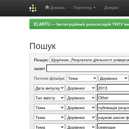
Домівка
Перегляд
Довідка
Skip
ELARTU — Інституційний репозитарій ТНТУ ім
navigation
Пошук
Пошук:
запит
Поточні фільтри: