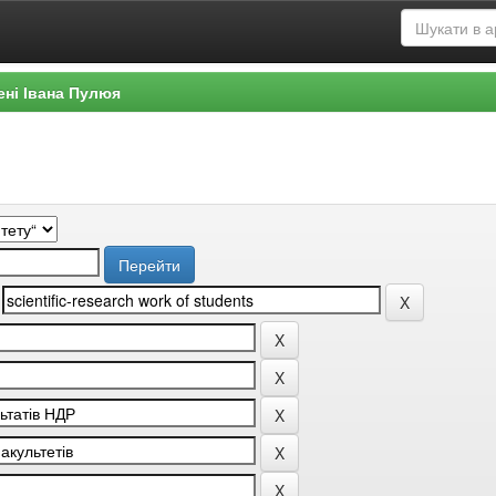
ені Івана Пулюя