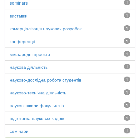
seminars
1
виставки
1
комерціалізація наукових розробок
1
конференції
1
міжнародні проекти
1
наукова діяльність
1
науково-дослідна робота студентів
1
науково-технічна діяльність
1
наукові школи факультетів
1
підготовка наукових кадрів
1
семінари
1