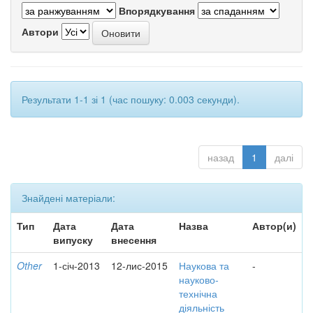
Впорядкування
Автори
Результати 1-1 зі 1 (час пошуку: 0.003 секунди).
назад
1
далі
Знайдені матеріали:
Тип
Дата
Дата
Назва
Автор(и)
випуску
внесення
Other
1-січ-2013
12-лис-2015
Наукова та
-
науково-
технічна
діяльність