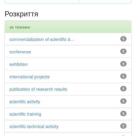
Розкриття
за темами
commercialization of scientific d...
1
conference
1
exhibition
1
international projects
1
publication of research results
1
scientific activity
1
scientific training
1
scientific-technical activity
1