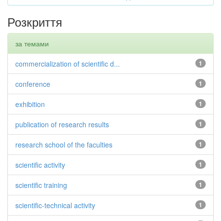
Розкриття
за темами
commercialization of scientific d...
1
conference
1
exhibition
1
publication of research results
1
research school of the faculties
1
scientific activity
1
scientific training
1
scientific-technical activity
1