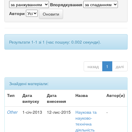
Впорядкування
Автори
Результати 1-1 зі 1 (час пошуку: 0.002 секунди).
назад
1
далі
Знайдені матеріали:
Тип
Дата
Дата
Назва
Автор(и)
випуску
внесення
Other
1-січ-2013
12-лис-2015
Наукова та
-
науково-
технічна
діяльність