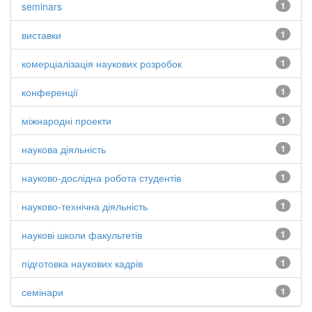
seminars
1
виставки
1
комерціалізація наукових розробок
1
конференції
1
міжнародні проекти
1
наукова діяльність
1
науково-дослідна робота студентів
1
науково-технічна діяльність
1
наукові школи факультетів
1
підготовка наукових кадрів
1
семінари
1