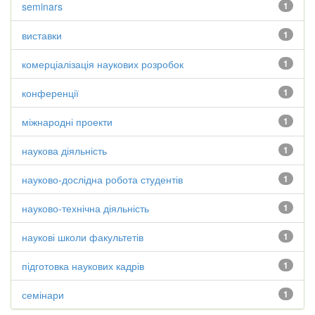
seminars
1
виставки
1
комерціалізація наукових розробок
1
конференції
1
міжнародні проекти
1
наукова діяльність
1
науково-дослідна робота студентів
1
науково-технічна діяльність
1
наукові школи факультетів
1
підготовка наукових кадрів
1
семінари
1