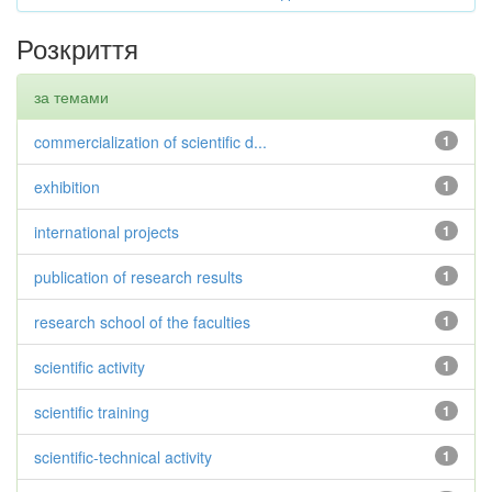
Розкриття
за темами
commercialization of scientific d...
1
exhibition
1
international projects
1
publication of research results
1
research school of the faculties
1
scientific activity
1
scientific training
1
scientific-technical activity
1