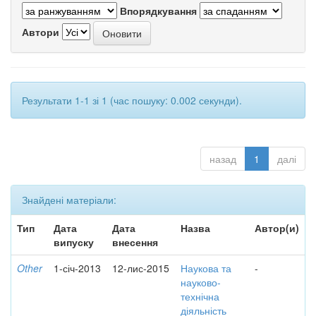
Впорядкування
Автори
Результати 1-1 зі 1 (час пошуку: 0.002 секунди).
назад
1
далі
Знайдені матеріали:
Тип
Дата
Дата
Назва
Автор(и)
випуску
внесення
Other
1-січ-2013
12-лис-2015
Наукова та
-
науково-
технічна
діяльність