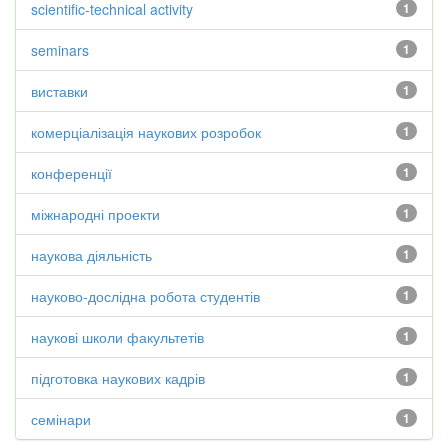
scientific-technical activity
1
seminars
1
виставки
1
комерціалізація наукових розробок
1
конференції
1
міжнародні проекти
1
наукова діяльність
1
науково-дослідна робота студентів
1
наукові школи факультетів
1
підготовка наукових кадрів
1
семінари
1