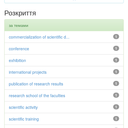
Розкриття
за темами
commercialization of scientific d...
1
conference
1
exhibition
1
international projects
1
publication of research results
1
research school of the faculties
1
scientific activity
1
scientific training
1