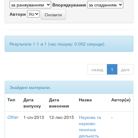
Впорядкування
Автори
Результати 1-1 зі 1 (час пошуку: 0.002 секунди).
назад
1
далі
Знайдені матеріали:
Тип
Дата
Дата
Назва
Автор(и)
випуску
внесення
Other
1-січ-2013
12-лис-2015
Наукова та
-
науково-
технічна
діяльність