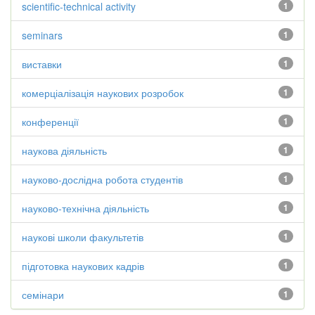
scientific-technical activity
1
seminars
1
виставки
1
комерціалізація наукових розробок
1
конференції
1
наукова діяльність
1
науково-дослідна робота студентів
1
науково-технічна діяльність
1
наукові школи факультетів
1
підготовка наукових кадрів
1
семінари
1