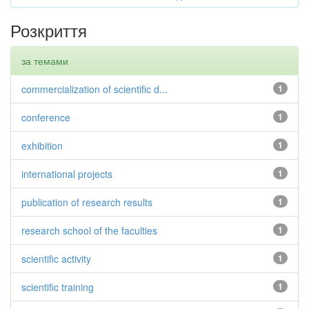
Розкриття
за темами
commercialization of scientific d...
1
conference
1
exhibition
1
international projects
1
publication of research results
1
research school of the faculties
1
scientific activity
1
scientific training
1