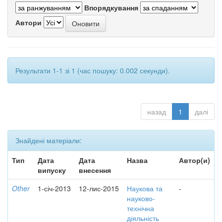
Впорядкування
Автори
Результати 1-1 зі 1 (час пошуку: 0.002 секунди).
назад
1
далі
Знайдені матеріали:
Тип
Дата
Дата
Назва
Автор(и)
випуску
внесення
Other
1-січ-2013
12-лис-2015
Наукова та
-
науково-
технічна
діяльність