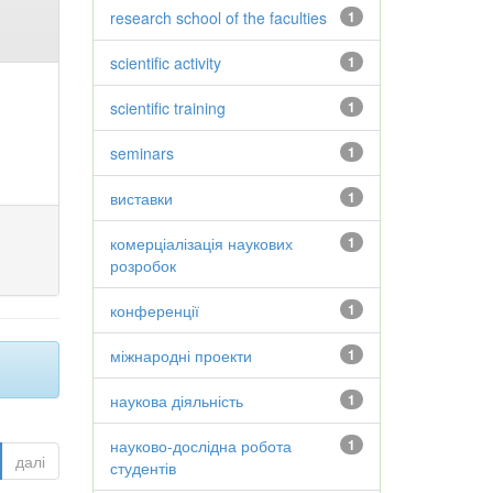
research school of the faculties
1
scientific activity
1
scientific training
1
seminars
1
виставки
1
комерціалізація наукових
1
розробок
конференції
1
міжнародні проекти
1
наукова діяльність
1
науково-дослідна робота
1
далі
студентів