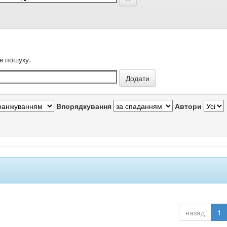
в пошуку.
Впорядкування
Автори
назад
1