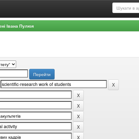
ені Івана Пулюя