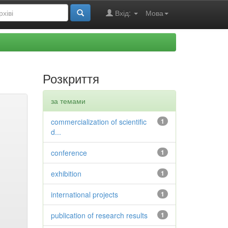
Вхід:
Мова
Розкриття
за темами
commercialization of scientific
1
d...
conference
1
exhibition
1
international projects
1
publication of research results
1