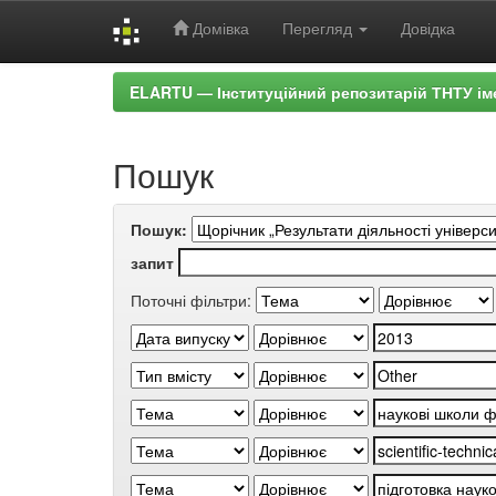
Домівка
Перегляд
Довідка
Skip
ELARTU — Інституційний репозитарій ТНТУ ім
navigation
Пошук
Пошук:
запит
Поточні фільтри: