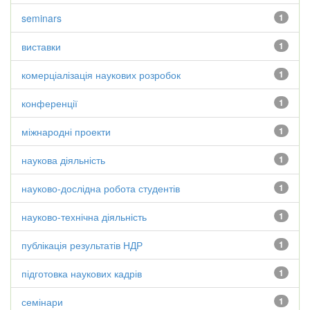
seminars
1
виставки
1
комерціалізація наукових розробок
1
конференції
1
міжнародні проекти
1
наукова діяльність
1
науково-дослідна робота студентів
1
науково-технічна діяльність
1
публікація результатів НДР
1
підготовка наукових кадрів
1
семінари
1