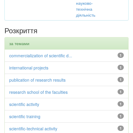
науково-
технічна
діяльність
Розкриття
за темами
commercialization of scientific d...
1
international projects
1
publication of research results
1
research school of the faculties
1
scientific activity
1
scientific training
1
scientific-technical activity
1