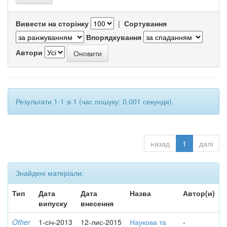
Вивести на сторінку
|
Сортування
Впорядкування
Автори
Результати 1-1 зі 1 (час пошуку: 0.001 секунди).
назад
1
далі
Знайдені матеріали:
Тип
Дата
Дата
Назва
Автор(и)
випуску
внесення
Other
1-січ-2013
12-лис-2015
Наукова та
-