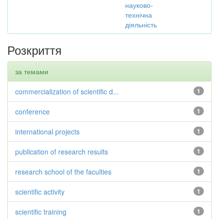
науково-
технічна
діяльність
Розкриття
за темами
commercialization of scientific d...
1
conference
1
international projects
1
publication of research results
1
research school of the faculties
1
scientific activity
1
scientific training
1