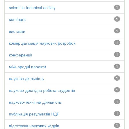
scientific-technical activity
1
seminars
1
виставки
1
комерціалізація наукових розробок
1
конференції
1
міжнародні проекти
1
наукова діяльність
1
науково-дослідна робота студентів
1
науково-технічна діяльність
1
публікація результатів НДР
1
підготовка наукових кадрів
1