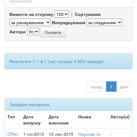
Вивести на сторінку
|
Сортування
Впорядкування
Автори
Результати 1-1 зі 1 (час пошуку: 0.003 секунди).
назад
1
далі
Знайдені матеріали:
Тип
Дата
Дата
Назва
Автор(и)
випуску
внесення
Other
1-січ-2013
12-лис-2015
Наукова та
-