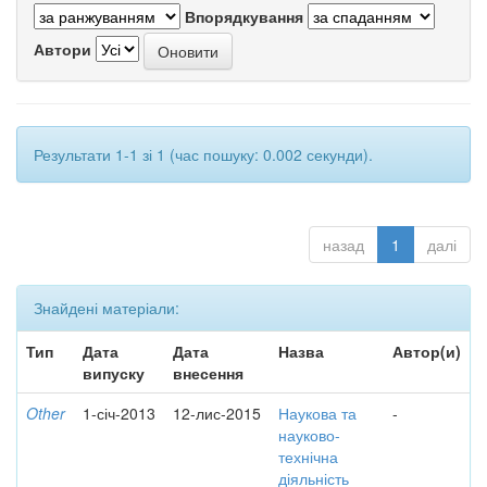
Впорядкування
Автори
Результати 1-1 зі 1 (час пошуку: 0.002 секунди).
назад
1
далі
Знайдені матеріали:
Тип
Дата
Дата
Назва
Автор(и)
випуску
внесення
Other
1-січ-2013
12-лис-2015
Наукова та
-
науково-
технічна
діяльність