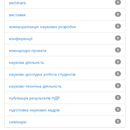
seminars
1
виставки
1
комерціалізація наукових розробок
1
конференції
1
міжнародні проекти
1
наукова діяльність
1
науково-дослідна робота студентів
1
науково-технічна діяльність
1
публікація результатів НДР
1
підготовка наукових кадрів
1
семінари
1