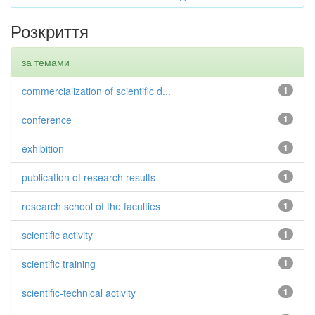
Розкриття
за темами
commercialization of scientific d...
1
conference
1
exhibition
1
publication of research results
1
research school of the faculties
1
scientific activity
1
scientific training
1
scientific-technical activity
1