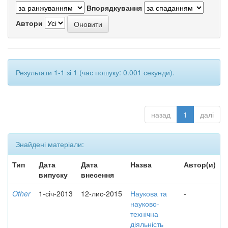
Впорядкування
Автори
Результати 1-1 зі 1 (час пошуку: 0.001 секунди).
назад
1
далі
Знайдені матеріали:
Тип
Дата
Дата
Назва
Автор(и)
випуску
внесення
Other
1-січ-2013
12-лис-2015
Наукова та
-
науково-
технічна
діяльність