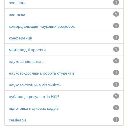
seminars
1
виставки
1
комерціалізація наукових розробок
1
конференції
1
міжнародні проекти
1
наукова діяльність
1
науково-дослідна робота студентів
1
науково-технічна діяльність
1
публікація результатів НДР
1
підготовка наукових кадрів
1
семінари
1