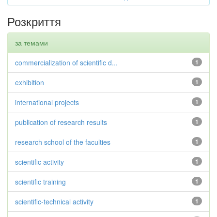
Розкриття
за темами
commercialization of scientific d...
1
exhibition
1
international projects
1
publication of research results
1
research school of the faculties
1
scientific activity
1
scientific training
1
scientific-technical activity
1