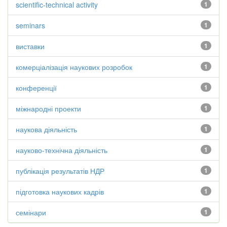
scientific-technical activity
1
seminars
1
виставки
1
комерціалізація наукових розробок
1
конференції
1
міжнародні проекти
1
наукова діяльність
1
науково-технічна діяльність
1
публікація результатів НДР
1
підготовка наукових кадрів
1
семінари
1