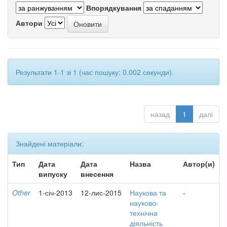
Впорядкування
Автори
Результати 1-1 зі 1 (час пошуку: 0.002 секунди).
назад
1
далі
Знайдені матеріали:
Тип
Дата
Дата
Назва
Автор(и)
випуску
внесення
Other
1-січ-2013
12-лис-2015
Наукова та
-
науково-
технічна
діяльність