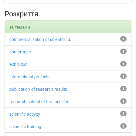
Розкриття
за темами
commercialization of scientific d...
1
conference
1
exhibition
1
international projects
1
publication of research results
1
research school of the faculties
1
scientific activity
1
scientific training
1