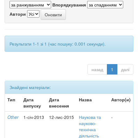
Впорядкування
Автори
Результати 1-1 зі 1 (час пошуку: 0.001 секунди).
назад
1
далі
Знайдені матеріали:
Тип
Дата
Дата
Назва
Автор(и)
випуску
внесення
Other
1-січ-2013
12-лис-2015
Наукова та
-
науково-
технічна
діяльність