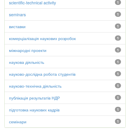
scientific-technical activity
1
seminars
1
виставки
1
комерціалізація наукових розробок
1
міжнародні проекти
1
наукова діяльність
1
науково-дослідна робота студентів
1
науково-технічна діяльність
1
публікація результатів НДР
1
підготовка наукових кадрів
1
семінари
1