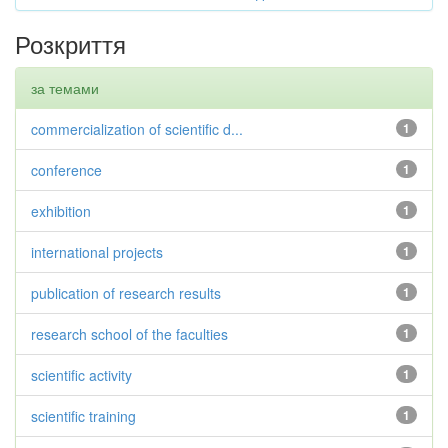
Розкриття
за темами
commercialization of scientific d...
1
conference
1
exhibition
1
international projects
1
publication of research results
1
research school of the faculties
1
scientific activity
1
scientific training
1