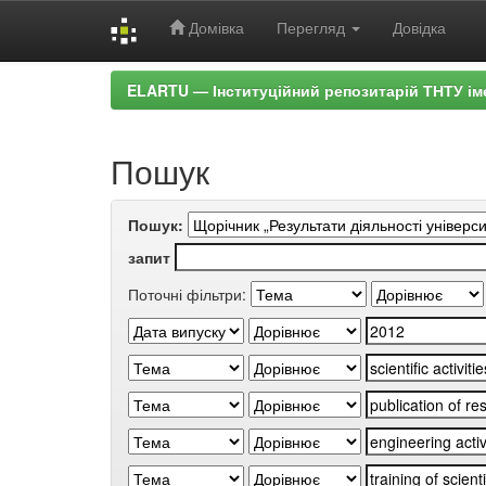
Домівка
Перегляд
Довідка
Skip
ELARTU — Інституційний репозитарій ТНТУ ім
navigation
Пошук
Пошук:
запит
Поточні фільтри: