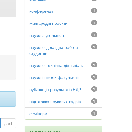
конференції
1
міжнародні проекти
1
наукова діяльність
1
науково-дослідна робота
1
студентів
науково-технічна діяльність
1
наукові школи факультетів
1
публікація результатів НДР
1
підготовка наукових кадрів
1
семінари
1
далі
за типом вмісту