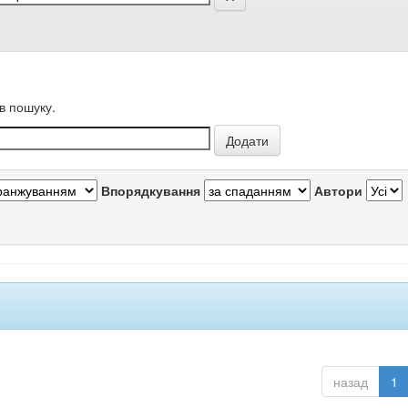
в пошуку.
Впорядкування
Автори
назад
1