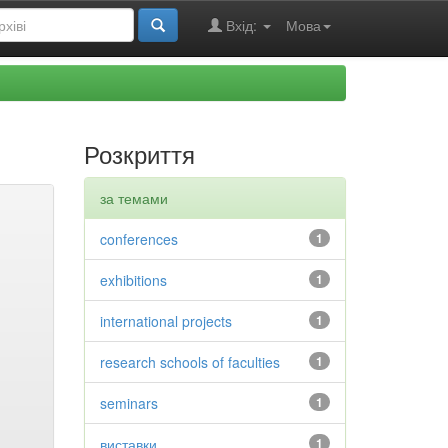
Вхід:
Мова
Розкриття
за темами
conferences
1
exhibitions
1
international projects
1
research schools of faculties
1
seminars
1
виставки
1