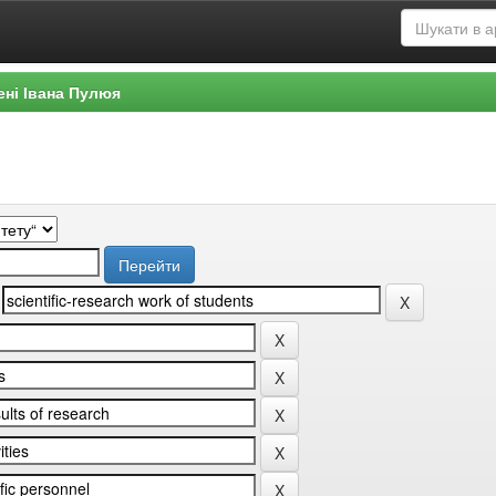
ені Івана Пулюя