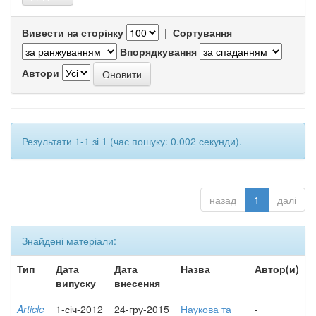
Вивести на сторінку
|
Сортування
Впорядкування
Автори
Результати 1-1 зі 1 (час пошуку: 0.002 секунди).
назад
1
далі
Знайдені матеріали:
Тип
Дата
Дата
Назва
Автор(и)
випуску
внесення
Article
1-січ-2012
24-гру-2015
Наукова та
-