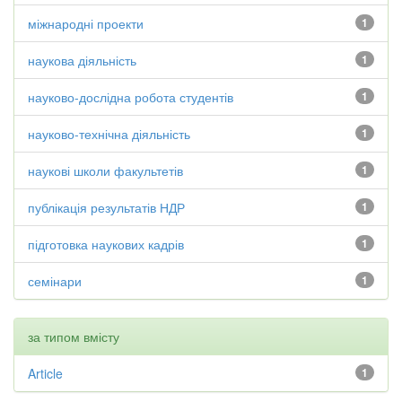
міжнародні проекти
1
наукова діяльність
1
науково-дослідна робота студентів
1
науково-технічна діяльність
1
наукові школи факультетів
1
публікація результатів НДР
1
підготовка наукових кадрів
1
семінари
1
за типом вмісту
Article
1