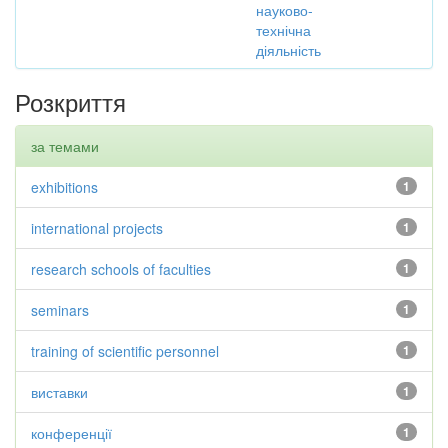
науково-
технічна
діяльність
Розкриття
за темами
exhibitions
1
international projects
1
research schools of faculties
1
seminars
1
training of scientific personnel
1
виставки
1
конференції
1