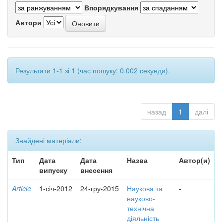
Впорядкування
Автори
Результати 1-1 зі 1 (час пошуку: 0.002 секунди).
назад
1
далі
Знайдені матеріали:
Тип
Дата
Дата
Назва
Автор(и)
випуску
внесення
Article
1-січ-2012
24-гру-2015
Наукова та
-
науково-
технічна
діяльність