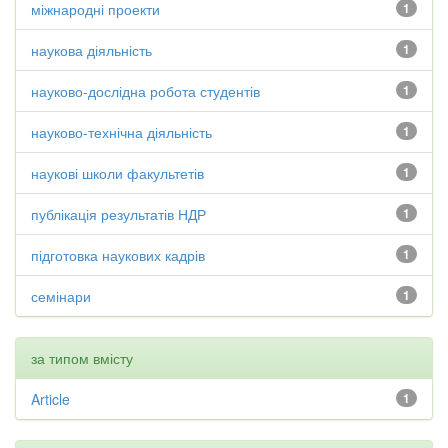
міжнародні проекти
1
наукова діяльність
1
науково-дослідна робота студентів
1
науково-технічна діяльність
1
наукові школи факультетів
1
публікація результатів НДР
1
підготовка наукових кадрів
1
семінари
1
за типом вмісту
Article
1