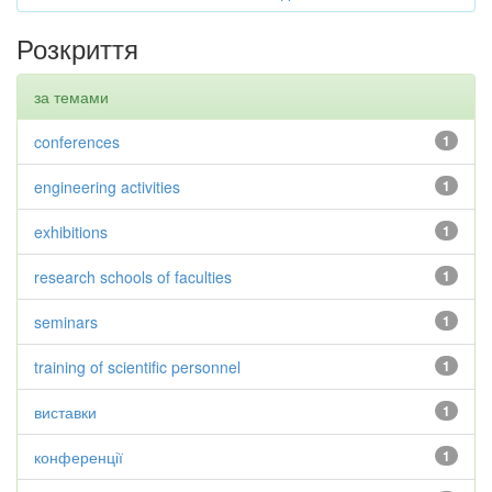
Розкриття
за темами
conferences
1
engineering activities
1
exhibitions
1
research schools of faculties
1
seminars
1
training of scientific personnel
1
виставки
1
конференції
1