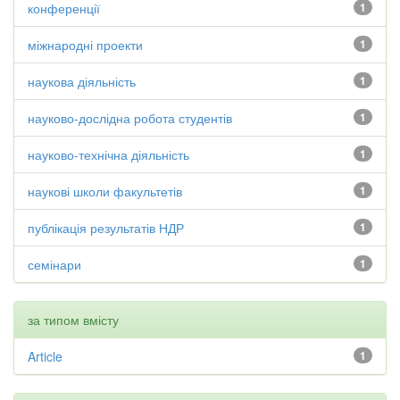
конференції
1
міжнародні проекти
1
наукова діяльність
1
науково-дослідна робота студентів
1
науково-технічна діяльність
1
наукові школи факультетів
1
публікація результатів НДР
1
семінари
1
за типом вмісту
Article
1