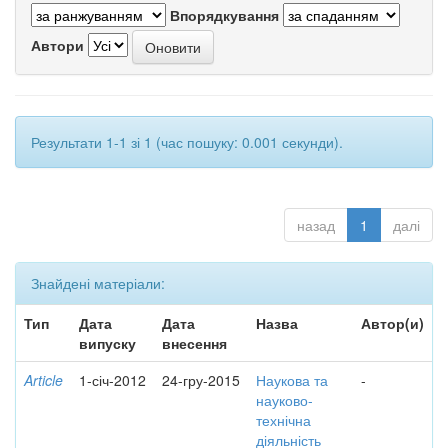
Впорядкування
Автори
Результати 1-1 зі 1 (час пошуку: 0.001 секунди).
назад
1
далі
Знайдені матеріали:
Тип
Дата
Дата
Назва
Автор(и)
випуску
внесення
Article
1-січ-2012
24-гру-2015
Наукова та
-
науково-
технічна
діяльність