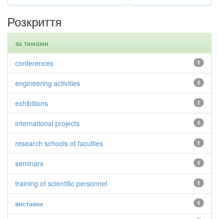
Розкриття
за темами
conferences
1
engineering activities
1
exhibitions
1
international projects
1
research schools of faculties
1
seminars
1
training of scientific personnel
1
виставки
1