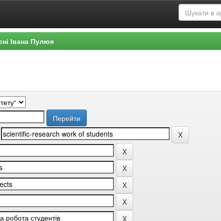
ені Івана Пулюя