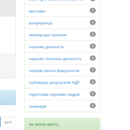
виставки
1
конференції
1
міжнародні проекти
1
наукова діяльність
1
науково-технічна діяльність
1
наукові школи факультетів
1
публікація результатів НДР
1
підготовка наукових кадрів
1
семінари
1
далі
за типом вмісту