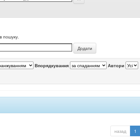
в пошуку.
Впорядкування
Автори
назад
1