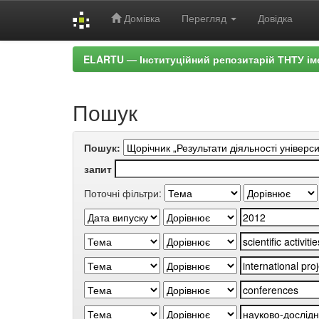
Домівка
Перегляд
Довідка
Skip
ELARTU — Інституційний репозитарій ТНТУ ім
navigation
Пошук
Пошук:
запит
Поточні фільтри: