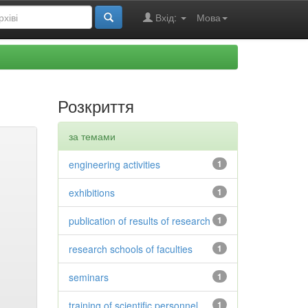
Вхід:
Мова
Розкриття
за темами
engineering activities
1
exhibitions
1
publication of results of research
1
research schools of faculties
1
seminars
1
training of scientific personnel
1