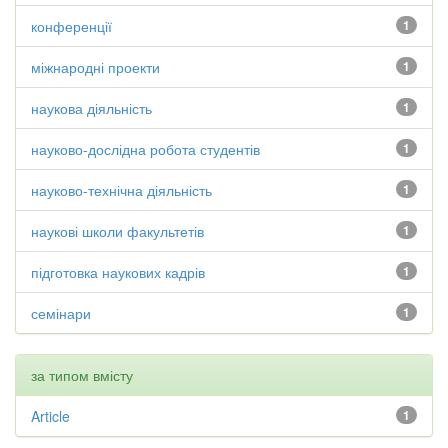
конференції
1
міжнародні проекти
1
наукова діяльність
1
науково-дослідна робота студентів
1
науково-технічна діяльність
1
наукові школи факультетів
1
підготовка наукових кадрів
1
семінари
1
за типом вмісту
Article
1