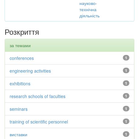
науково-
технічна
діяльність
Розкриття
за темами
conferences
1
engineering activities
1
exhibitions
1
research schools of faculties
1
seminars
1
training of scientific personnel
1
виставки
1