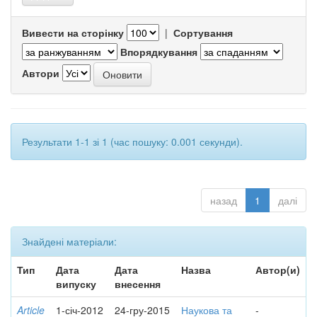
Вивести на сторінку
|
Сортування
Впорядкування
Автори
Результати 1-1 зі 1 (час пошуку: 0.001 секунди).
назад
1
далі
Знайдені матеріали:
Тип
Дата
Дата
Назва
Автор(и)
випуску
внесення
Article
1-січ-2012
24-гру-2015
Наукова та
-