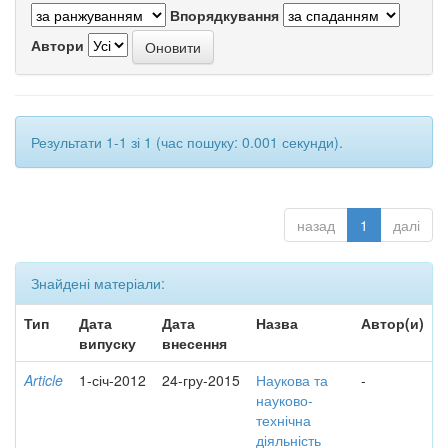
Впорядкування
Автори
Результати 1-1 зі 1 (час пошуку: 0.001 секунди).
назад
1
далі
Знайдені матеріали:
Тип
Дата
Дата
Назва
Автор(и)
випуску
внесення
Article
1-січ-2012
24-гру-2015
Наукова та
-
науково-
технічна
діяльність