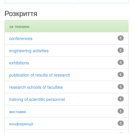
Розкриття
за темами
conferences
1
engineering activities
1
exhibitions
1
publication of results of research
1
research schools of faculties
1
training of scientific personnel
1
виставки
1
конференції
1