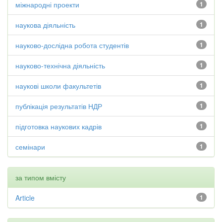
міжнародні проекти
1
наукова діяльність
1
науково-дослідна робота студентів
1
науково-технічна діяльність
1
наукові школи факультетів
1
публікація результатів НДР
1
підготовка наукових кадрів
1
семінари
1
за типом вмісту
Article
1