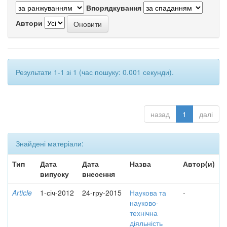
Впорядкування
Автори
Результати 1-1 зі 1 (час пошуку: 0.001 секунди).
назад
1
далі
Знайдені матеріали:
Тип
Дата
Дата
Назва
Автор(и)
випуску
внесення
Article
1-січ-2012
24-гру-2015
Наукова та
-
науково-
технічна
діяльність