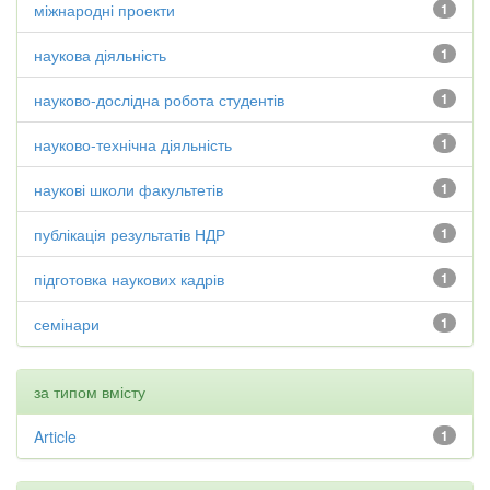
міжнародні проекти
1
наукова діяльність
1
науково-дослідна робота студентів
1
науково-технічна діяльність
1
наукові школи факультетів
1
публікація результатів НДР
1
підготовка наукових кадрів
1
семінари
1
за типом вмісту
Article
1