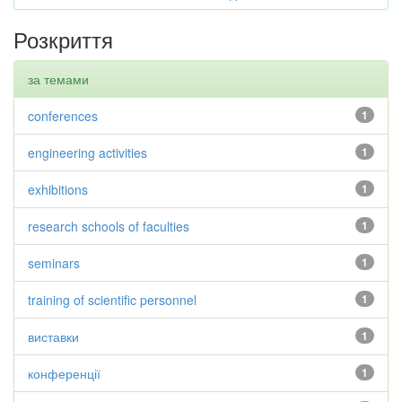
Розкриття
за темами
conferences
1
engineering activities
1
exhibitions
1
research schools of faculties
1
seminars
1
training of scientific personnel
1
виставки
1
конференції
1