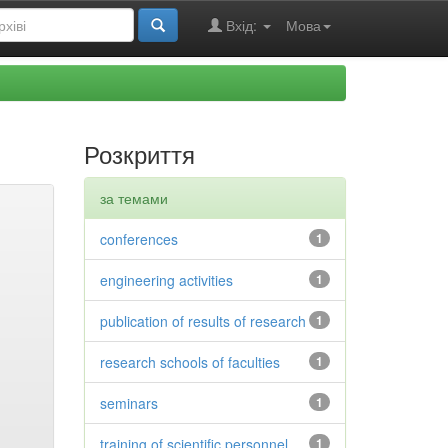
Вхід:
Мова
Розкриття
за темами
conferences
1
engineering activities
1
publication of results of research
1
research schools of faculties
1
seminars
1
training of scientific personnel
1