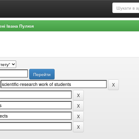
ені Івана Пулюя