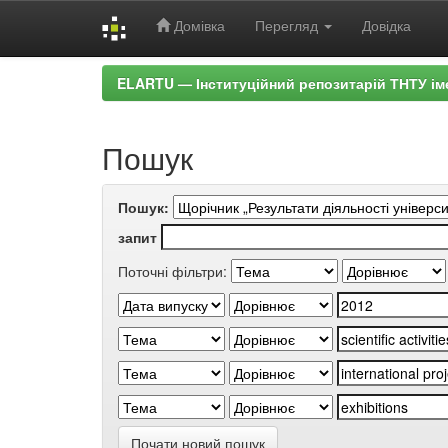
Домівка
Перегляд
Довідка
Skip
ELARTU — Інституційний репозитарій ТНТУ ім
navigation
Пошук
Пошук:
запит
Поточні фільтри:
Почати новий пошук