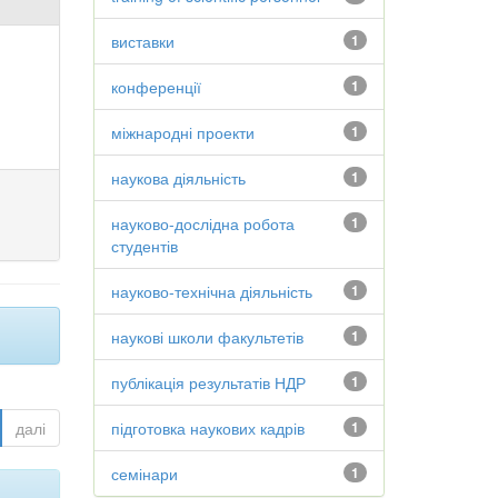
виставки
1
конференції
1
міжнародні проекти
1
наукова діяльність
1
науково-дослідна робота
1
студентів
науково-технічна діяльність
1
наукові школи факультетів
1
публікація результатів НДР
1
далі
підготовка наукових кадрів
1
семінари
1