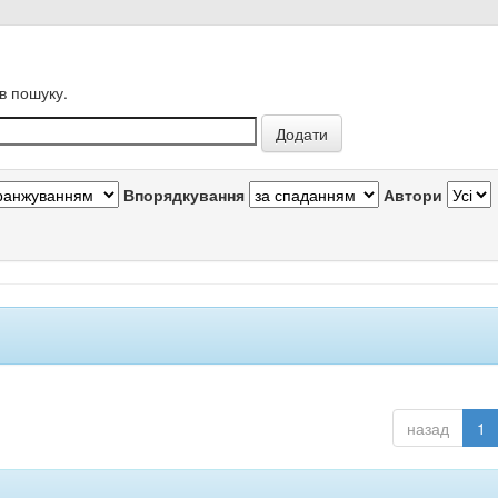
в пошуку.
Впорядкування
Автори
назад
1